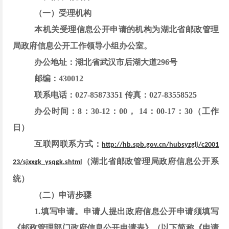
（一）受理机构
本机关受理信息公开申请的机构为
湖北省邮政管理
局
政府信息公开工作领导小组办公室。
办公地址：
湖北省武汉市后湖大道
296号
邮编：
430012
联系电话：
027-85873351
传真：
027-83558525
办公时间：
8：30-1
2
：
00
，
14
：
00
-17：
30
（工作
日）
互联网联系方式：
http://hb.spb.gov.cn/hubsyzglj/c2001
（
湖北省邮政管理局
政府信息公开系
23/sjxxgk_ysqgk.shtml
统）
（二）申请步骤
1.填写申请。
申请人提出政府信息公开申请须填写
《邮政管理部门政府信息公开申请表》（以下简称《申请