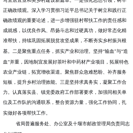
写宜居宜业和美乡村建设新篇章。
一是强化思想引领，树牢
正确政绩观。深入学习贯彻习近平总书记关于树立和践行正
确政绩观的重要论述，进一步增强驻村帮扶工作的责任感和
成就感，以优良作风、昂扬斗志和过硬真功，做好常态化精
准帮扶，持续巩固拓展脱贫攻坚成果
，不断夯实乡村振兴根
基
。二是聚焦重点任务，抓实产业和治理。坚持
“输血”与“造
血”并重
，因地制宜发展好茶叶和中药材产业项目，拓展特色
农业产业链，拓宽增收渠道。
聚焦
群众
急难愁盼
、
补齐服务
短板，提升乡村治理效能。
三
是坚持求真务实，凝聚工作合
力。
认真落实县、镇党委政府工作部署要求，加强同相关单
位及工作队的沟通联系，整合资源力量，强化工作协同，扎
实做好各项帮扶工作。
省局
普遍
服务处、办公室
及
十堰市邮政管理局负责同志