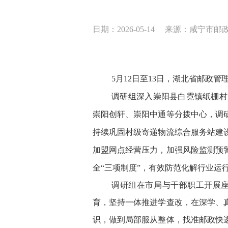
日期：2026-05-14
来源：咸宁市邮
5月12日至13日，湖北省邮政管
调研组深入崇阳县白霓镇纸棚村
崇阳创轩、崇阳中通等分拨中心，调
持续巩固村级寄递物流综合服务站建
加盟网点经营压力，加强风险监测预
全
“三项制度”，有效防范化解行业运
调研组在市局
与干部职工开展
育，坚持一体推进学查改，在深学、
识，做到局部服从整体，找准邮政快